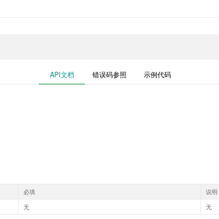
API文档
错误码参照
示例代码
必填
说明
无
无