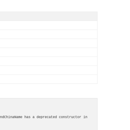
:  Methods with the same name as their class will not be constructors in a future version of PHP; rndChinaName has a deprecated constructor in 