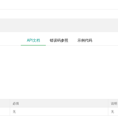
API文档
错误码参照
示例代码
必填
说明
无
无