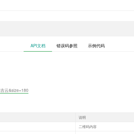
API文档
错误码参照
示例代码
ext=吉云&size=180
说明
二维码内容