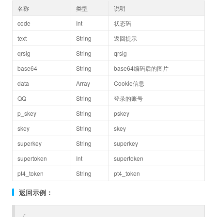
名称
类型
说明
code
Int
状态码
text
String
返回提示
qrsig
String
qrsig
base64
String
base64编码后的图片
data
Array
Cookie信息
QQ
String
登录的账号
p_skey
String
pskey
skey
String
skey
superkey
String
superkey
supertoken
Int
supertoken
pt4_token
String
pt4_token
返回示例：