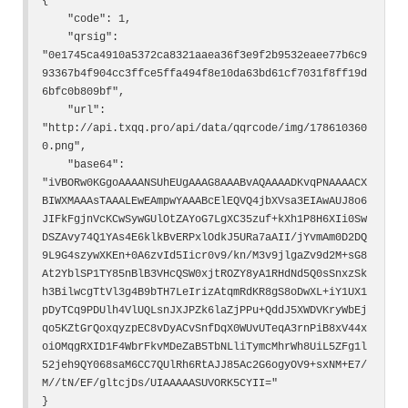
{

    "code": 1,

    "qrsig": 
"0e1745ca4910a5372ca8321aaea36f3e9f2b9532eaee77b6c9
93367b4f904cc3ffce5ffa494f8e10da63bd61cf7031f8ff19d
6bfc0b809bf",

    "url": 
"http://api.txqq.pro/api/data/qqrcode/img/178610360
0.png",

    "base64": 
"iVBORw0KGgoAAAANSUhEUgAAAG8AAABvAQAAAADKvqPNAAAACX
BIWXMAAAsTAAALEwEAmpwYAAABcElEQVQ4jbXVsa3EIAwAUJ8o6
JIFkFgjnVcKCwSywGUlOtZAYoG7LgXC35zuf+kXh1P8H6XIi0Sw
DSZAvy74Q1YAs4E6klkBvERPxlOdkJ5URa7aAII/jYvmAm0D2DQ
9L9G4szywXKEn+0A6zvId5Iicr0v9/kn/M3v9jlgaZv9d2M+sG8
At2YblSP1TY85nBlB3VHcQSW0xjtROZY8yA1RHdNd5Q0sSnxzSk
h3BilwcgTtVl3g4B9bTH7LeIrizAtqmRdKR8gS8oDwXL+iY1UX1
pDyTCq9PDUlh4VlUQLsnJXJPZk6laZjPPu+QddJ5XWDVKryWbEj
qo5KZtGrQoxqyzpEC8vDyACvSnfDqX0WUvUTeqA3rnPiB8xV44x
oiOMqgRXID1F4WbrFkvMDeZaB5TbNLliTymcMhrWh8UiL5ZFg1l
52jeh9QY068saM6CC7QUlRh6RtAJJ85Ac2G6ogyOV9+sxNM+E7/
M//tN/EF/gltcjDs/UIAAAAASUVORK5CYII="

}