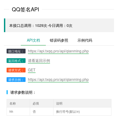
QQ签名API
本接口总调用：1029次·今日调用：0次
API文档
错误码参照
示例代码
https://api.txqq.pro/api/qianming.php
接口地址：
请看返回示例
返回格式：
GET
请求方式：
https://api.txqq.pro/api/qianming.php
请求示例：
请求参数说明：
名称
必填
说明
hh
否
换行符号(默认\n)