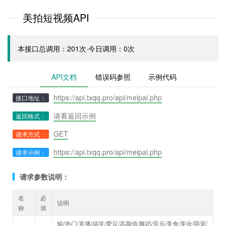
美拍短视频API
本接口总调用：201次·今日调用：0次
API文档
错误码参照
示例代码
https://api.txqq.pro/api/meipai.php
接口地址：
请看返回示例
返回格式：
GET
请求方式：
https://api.txqq.pro/api/meipai.php
请求示例：
请求参数说明：
名
必
说明
称
填
输(热门/直播/搞笑/爱豆/高颜值/舞蹈/音乐/美食/美妆/萌宠/