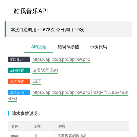
酷我音乐API
本接口总调用：1678次·今日调用：0次
API文档
错误码参照
示例代码
https://api.txqq.pro/api/kw.php
接口地址：
请看返回示例
返回格式：
GET
请求方式：
https://api.txqq.pro/api/kw.php?msg=吉云&b=1&m
请求示例：
=text
请求参数说明：
名称
必填
说明
msg
是
需要搜索的歌曲名