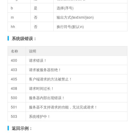
b
是
选择(序号)
m
否
输出方式(text/xml/json)
hh
否
换行符号(默认\n)
系统级错误：
名称
说明
400
请求错误！
403
请求被服务器拒绝！
405
客户端请求的方法被禁止！
408
请求时间过长！
500
服务器内部出现错误！
501
服务器不支持请求的功能，无法完成请求！
503
系统维护中！
返回示例：