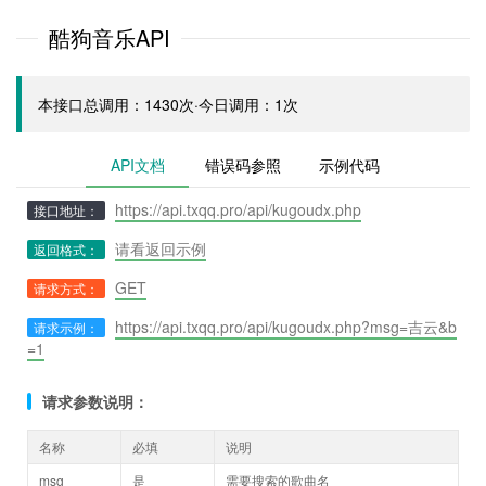
酷狗音乐API
本接口总调用：1430次·今日调用：1次
API文档
错误码参照
示例代码
https://api.txqq.pro/api/kugoudx.php
接口地址：
请看返回示例
返回格式：
GET
请求方式：
https://api.txqq.pro/api/kugoudx.php?msg=吉云&b
请求示例：
=1
请求参数说明：
名称
必填
说明
msg
是
需要搜索的歌曲名