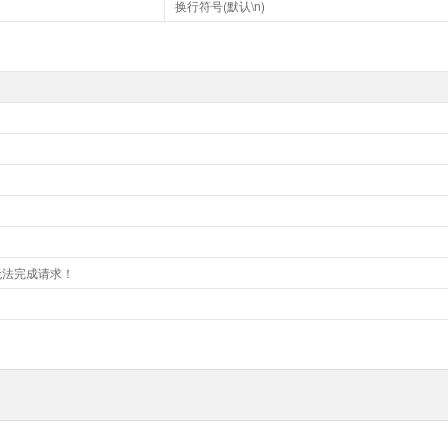
换行符号(默认\n)
无法完成请求！