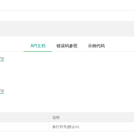
API文档
错误码参照
示例代码
php
php
说明
换行符号(默认\n)